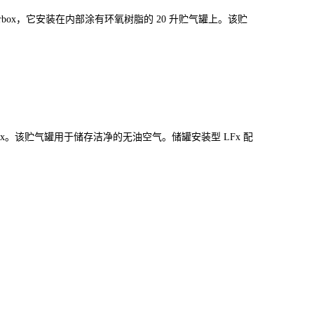
Powerbox，它安装在内部涂有环氧树脂的 20 升贮气罐上。该贮
erbox。该贮气罐用于储存洁净的无油空气。储罐安装型 LFx 配