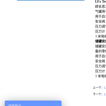
LFx Tr
顾名思义
气罐用于
用于启
安全阀
压力调
压力计
3 米电
储罐安装
储罐安装
备的零
用于启
安全阀
压力调
压力计
3 米电
上一个：
下一个：