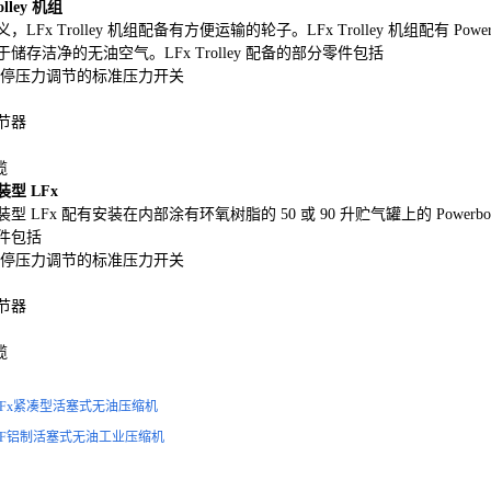
olley 机组
，LFx Trolley 机组配备有方便运输的轮子。LFx Trolley 机组配有 
储存洁净的无油空气。LFx Trolley 配备的部分零件包括
/停压力调节的标准压力开关
节器
缆
型 LFx
型 LFx 配有安装在内部涂有环氧树脂的 50 或 90 升贮气罐上的 Pow
件包括
/停压力调节的标准压力开关
节器
缆
LFx紧凑型活塞式无油压缩机
LF铝制活塞式无油工业压缩机